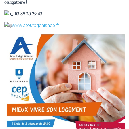
𝐨𝐛𝐥𝐢𝐠𝐚𝐭𝐨𝐢𝐫𝐞 !
𝟎𝟑 𝟖𝟗 𝟐𝟎 𝟕𝟗 𝟒𝟑
www.atoutagealsace.fr