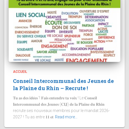
ACCUEIL
Conseil Intercommunal des Jeunes de
la Plaine du Rhin – Recrute !
𝐓𝐮 𝐚𝐬 𝐝𝐞𝐬 𝐢𝐝𝐞́𝐞𝐬 ? 𝐅𝐚𝐢𝐬 𝐞𝐧𝐭𝐞𝐧𝐝𝐫𝐞 𝐭𝐚 𝐯𝐨𝐢𝐱 ! Le 𝐂𝐨𝐧𝐬𝐞𝐢𝐥
𝐈𝐧𝐭𝐞𝐫𝐜𝐨𝐦𝐦𝐮𝐧𝐚𝐥 𝐝𝐞𝐬 𝐉𝐞𝐮𝐧𝐞𝐬 (𝐂𝐈𝐉) 𝐝𝐞 𝐥𝐚 𝐏𝐥𝐚𝐢𝐧𝐞 𝐝𝐮 𝐑𝐡𝐢𝐧
recrute ses nouveaux membres pour le mandat 2026-
2027 ! Tu as entre 𝟏𝟏 𝐞𝐭
Read more…