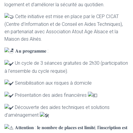
logement et d’améliorer la sécurité au quotidien.
Cette initiative est mise en place par le CEP CICAT
(Centre d’Information et de Conseil en Aides Techniques),
en partenariat avec Association Atout Age Alsace et la
Maison des Aînés.
𝐀𝐮 𝐩𝐫𝐨𝐠𝐫𝐚𝐦𝐦𝐞 :
Un cycle de 3 séances gratuites de 2h30 (participation
à l’ensemble du cycle requise).
Sensibilisation aux risques à domicile
Présentation des aides financières
Découverte des aides techniques et solutions
d’aménagement
𝐀𝐭𝐭𝐞𝐧𝐭𝐢𝐨𝐧 : 𝐥𝐞 𝐧𝐨𝐦𝐛𝐫𝐞 𝐝𝐞 𝐩𝐥𝐚𝐜𝐞𝐬 𝐞𝐬𝐭 𝐥𝐢𝐦𝐢𝐭𝐞́, 𝐥’𝐢𝐧𝐬𝐜𝐫𝐢𝐩𝐭𝐢𝐨𝐧 𝐞𝐬𝐭