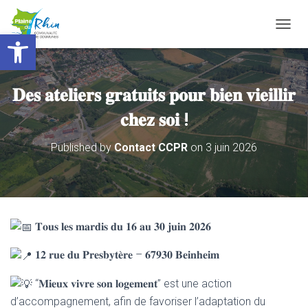
Ouvrir la barre d’outils
T
O
G
G
L
𝐃𝐞𝐬 𝐚𝐭𝐞𝐥𝐢𝐞𝐫𝐬 𝐠𝐫𝐚𝐭𝐮𝐢𝐭𝐬 𝐩𝐨𝐮𝐫 𝐛𝐢𝐞𝐧 𝐯𝐢𝐞𝐢𝐥𝐥𝐢𝐫
E
N
𝐜𝐡𝐞𝐳 𝐬𝐨𝐢 !
A
V
Published by
Contact CCPR
on
3 juin 2026
I
G
A
T
I
O
𝐓𝐨𝐮𝐬 𝐥𝐞𝐬 𝐦𝐚𝐫𝐝𝐢𝐬 𝐝𝐮 𝟏𝟔 𝐚𝐮 𝟑𝟎 𝐣𝐮𝐢𝐧 𝟐𝟎𝟐𝟔
N
𝟏𝟐 𝐫𝐮𝐞 𝐝𝐮 𝐏𝐫𝐞𝐬𝐛𝐲𝐭𝐞̀𝐫𝐞 – 𝟔𝟕𝟗𝟑𝟎 𝐁𝐞𝐢𝐧𝐡𝐞𝐢𝐦
“𝐌𝐢𝐞𝐮𝐱 𝐯𝐢𝐯𝐫𝐞 𝐬𝐨𝐧 𝐥𝐨𝐠𝐞𝐦𝐞𝐧𝐭” est une action
d’accompagnement, afin de favoriser l’adaptation du