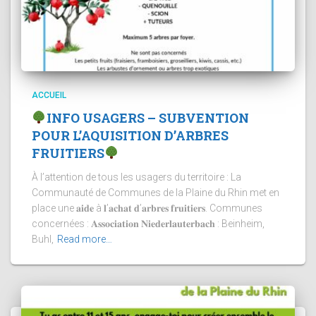
ACCUEIL
INFO USAGERS – SUBVENTION
POUR L’AQUISITION D’ARBRES
FRUITIERS
À l’attention de tous les usagers du territoire : La
Communauté de Communes de la Plaine du Rhin met en
place une 𝐚𝐢𝐝𝐞 à 𝐥’𝐚𝐜𝐡𝐚𝐭 𝐝’𝐚𝐫𝐛𝐫𝐞𝐬 𝐟𝐫𝐮𝐢𝐭𝐢𝐞𝐫𝐬. Communes
concernées : 𝐀𝐬𝐬𝐨𝐜𝐢𝐚𝐭𝐢𝐨𝐧 𝐍𝐢𝐞𝐝𝐞𝐫𝐥𝐚𝐮𝐭𝐞𝐫𝐛𝐚𝐜𝐡 : Beinheim,
Buhl,
Read more…