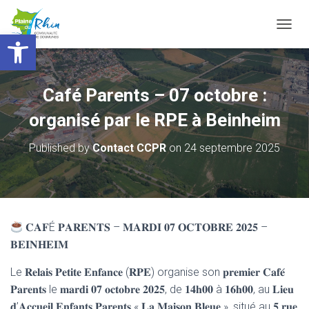
Ouvrir la barre d’outils
T
O
G
G
L
Café Parents – 07 octobre :
E
N
organisé par le RPE à Beinheim
A
V
Published by
Contact CCPR
on
24 septembre 2025
I
G
A
T
I
O
𝐂𝐀𝐅É 𝐏𝐀𝐑𝐄𝐍𝐓𝐒 – 𝐌𝐀𝐑𝐃𝐈 𝟎𝟕 𝐎𝐂𝐓𝐎𝐁𝐑𝐄 𝟐𝟎𝟐𝟓 –
N
𝐁𝐄𝐈𝐍𝐇𝐄𝐈𝐌
Le 𝐑𝐞𝐥𝐚𝐢𝐬 𝐏𝐞𝐭𝐢𝐭𝐞 𝐄𝐧𝐟𝐚𝐧𝐜𝐞 (𝐑𝐏𝐄) organise son 𝐩𝐫𝐞𝐦𝐢𝐞𝐫 𝐂𝐚𝐟𝐞́
𝐏𝐚𝐫𝐞𝐧𝐭𝐬 le 𝐦𝐚𝐫𝐝𝐢 𝟎𝟕 𝐨𝐜𝐭𝐨𝐛𝐫𝐞 𝟐𝟎𝟐𝟓, de 𝟏𝟒𝐡𝟎𝟎 à 𝟏𝟔𝐡𝟎𝟎, au 𝐋𝐢𝐞𝐮
𝐝’𝐀𝐜𝐜𝐮𝐞𝐢𝐥 𝐄𝐧𝐟𝐚𝐧𝐭𝐬 𝐏𝐚𝐫𝐞𝐧𝐭𝐬 « 𝐋𝐚 𝐌𝐚𝐢𝐬𝐨𝐧 𝐁𝐥𝐞𝐮𝐞 », situé au 𝟓 𝐫𝐮𝐞