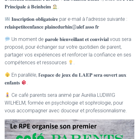
𝐏𝐫𝐢𝐧𝐜𝐢𝐩𝐚𝐥𝐞 𝐚̀ 𝐁𝐞𝐢𝐧𝐡𝐞𝐢𝐦
.
𝐈𝐧𝐬𝐜𝐫𝐢𝐩𝐭𝐢𝐨𝐧 𝐨𝐛𝐥𝐢𝐠𝐚𝐭𝐨𝐢𝐫𝐞 par e-mail à l’adresse suivante :
𝐫𝐞𝐥𝐚𝐢𝐬𝐩𝐞𝐭𝐢𝐭𝐞𝐞𝐧𝐟𝐚𝐧𝐜𝐞.𝐩𝐥𝐚𝐢𝐧𝐞𝐝𝐮𝐫𝐡𝐢𝐧@𝐚𝐥𝐞𝐟.𝐚𝐬𝐬𝐨.𝐟𝐫
Un moment de 𝐩𝐚𝐫𝐨𝐥𝐞 𝐛𝐢𝐞𝐧𝐯𝐞𝐢𝐥𝐥𝐚𝐧𝐭 𝐞𝐭 𝐜𝐨𝐧𝐯𝐢𝐯𝐢𝐚𝐥 vous sera
proposé, pour échanger sur votre quotidien de parent,
partager vos expériences et renforcer la confiance en ses
compétences et ressources
.
En parallèle, 𝐥’𝐞𝐬𝐩𝐚𝐜𝐞 𝐝𝐞 𝐣𝐞𝐮𝐱 𝐝𝐮 𝐋𝐀𝐄𝐏 𝐬𝐞𝐫𝐚 𝐨𝐮𝐯𝐞𝐫𝐭 𝐚𝐮𝐱
𝐞𝐧𝐟𝐚𝐧𝐭𝐬
.
Ce café parents sera animé par Aurélia LUDWIG
WILHELM, formée en psychologie et sophrologie, pour
vous accompagner avec douceur et professionnalisme.