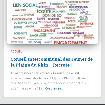
ACCUEIL
Conseil Intercommunal des Jeunes de
la Plaine du Rhin – Recrute !
𝐓𝐮 𝐚𝐬 𝐝𝐞𝐬 𝐢𝐝𝐞́𝐞𝐬 ? 𝐅𝐚𝐢𝐬 𝐞𝐧𝐭𝐞𝐧𝐝𝐫𝐞 𝐭𝐚 𝐯𝐨𝐢𝐱 ! Le 𝐂𝐨𝐧𝐬𝐞𝐢𝐥
𝐈𝐧𝐭𝐞𝐫𝐜𝐨𝐦𝐦𝐮𝐧𝐚𝐥 𝐝𝐞𝐬 𝐉𝐞𝐮𝐧𝐞𝐬 (𝐂𝐈𝐉) 𝐝𝐞 𝐥𝐚 𝐏𝐥𝐚𝐢𝐧𝐞 𝐝𝐮 𝐑𝐡𝐢𝐧
recrute ses nouveaux membres pour le mandat 2026-
2027 ! Tu as entre 𝟏𝟏 𝐞𝐭
Read more…