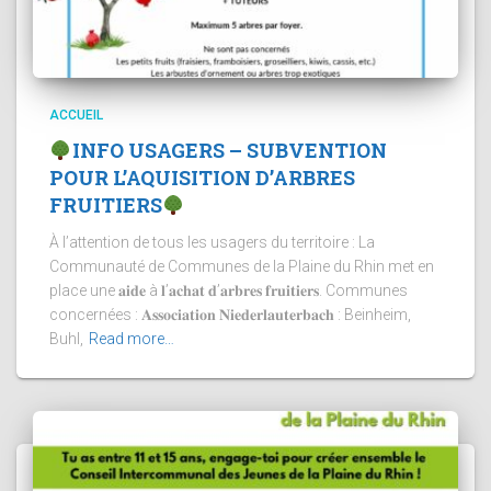
ACCUEIL
INFO USAGERS – SUBVENTION
POUR L’AQUISITION D’ARBRES
FRUITIERS
À l’attention de tous les usagers du territoire : La
Communauté de Communes de la Plaine du Rhin met en
place une 𝐚𝐢𝐝𝐞 à 𝐥’𝐚𝐜𝐡𝐚𝐭 𝐝’𝐚𝐫𝐛𝐫𝐞𝐬 𝐟𝐫𝐮𝐢𝐭𝐢𝐞𝐫𝐬. Communes
concernées : 𝐀𝐬𝐬𝐨𝐜𝐢𝐚𝐭𝐢𝐨𝐧 𝐍𝐢𝐞𝐝𝐞𝐫𝐥𝐚𝐮𝐭𝐞𝐫𝐛𝐚𝐜𝐡 : Beinheim,
Buhl,
Read more…