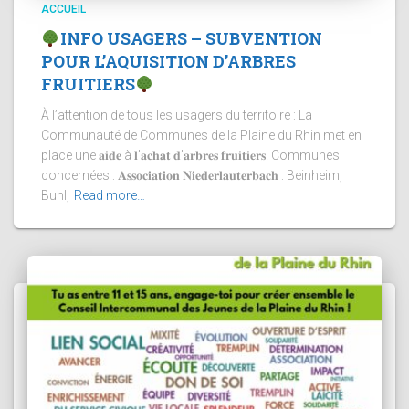
ACCUEIL
INFO USAGERS – SUBVENTION
POUR L’AQUISITION D’ARBRES
FRUITIERS
À l’attention de tous les usagers du territoire : La
Communauté de Communes de la Plaine du Rhin met en
place une 𝐚𝐢𝐝𝐞 à 𝐥’𝐚𝐜𝐡𝐚𝐭 𝐝’𝐚𝐫𝐛𝐫𝐞𝐬 𝐟𝐫𝐮𝐢𝐭𝐢𝐞𝐫𝐬. Communes
concernées : 𝐀𝐬𝐬𝐨𝐜𝐢𝐚𝐭𝐢𝐨𝐧 𝐍𝐢𝐞𝐝𝐞𝐫𝐥𝐚𝐮𝐭𝐞𝐫𝐛𝐚𝐜𝐡 : Beinheim,
Buhl,
Read more…