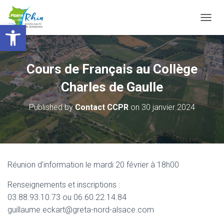
Ouvrir la barre d’outils
T
O
G
G
L
Cours de Français au Collège
E
N
Charles de Gaulle
A
V
Published by
Contact CCPR
on
30 janvier 2024
I
G
A
T
I
O
Réunion d’information le mardi 20 février à 18h00
N
Renseignements et inscriptions :
03.88.93.10.73 ou 06.60.22.14.84
guillaume.eckart@greta-nord-alsace.com