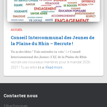
ACCUEIL
Conseil Intercommunal des Jeunes de
la Plaine du Rhin – Recrute !
𝐓𝐮 𝐚𝐬 𝐝𝐞𝐬 𝐢𝐝𝐞́𝐞𝐬 ? 𝐅𝐚𝐢𝐬 𝐞𝐧𝐭𝐞𝐧𝐝𝐫𝐞 𝐭𝐚 𝐯𝐨𝐢𝐱 ! Le 𝐂𝐨𝐧𝐬𝐞𝐢𝐥
𝐈𝐧𝐭𝐞𝐫𝐜𝐨𝐦𝐦𝐮𝐧𝐚𝐥 𝐝𝐞𝐬 𝐉𝐞𝐮𝐧𝐞𝐬 (𝐂𝐈𝐉) 𝐝𝐞 𝐥𝐚 𝐏𝐥𝐚𝐢𝐧𝐞 𝐝𝐮 𝐑𝐡𝐢𝐧
recrute ses nouveaux membres pour le mandat 2026-
2027 ! Tu as entre 𝟏𝟏 𝐞𝐭
Read more…
Contactez nous
3 Rue Principale