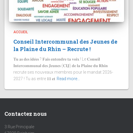
ACCUEIL
Conseil Intercommunal des Jeunes de
la Plaine du Rhin – Recrute !
𝐓𝐮 𝐚𝐬 𝐝𝐞𝐬 𝐢𝐝𝐞́𝐞𝐬 ? 𝐅𝐚𝐢𝐬 𝐞𝐧𝐭𝐞𝐧𝐝𝐫𝐞 𝐭𝐚 𝐯𝐨𝐢𝐱 ! Le 𝐂𝐨𝐧𝐬𝐞𝐢𝐥
𝐈𝐧𝐭𝐞𝐫𝐜𝐨𝐦𝐦𝐮𝐧𝐚𝐥 𝐝𝐞𝐬 𝐉𝐞𝐮𝐧𝐞𝐬 (𝐂𝐈𝐉) 𝐝𝐞 𝐥𝐚 𝐏𝐥𝐚𝐢𝐧𝐞 𝐝𝐮 𝐑𝐡𝐢𝐧
recrute ses nouveaux membres pour le mandat 2026-
2027 ! Tu as entre 𝟏𝟏 𝐞𝐭
Read more…
Contactez nous
3 Rue Principale