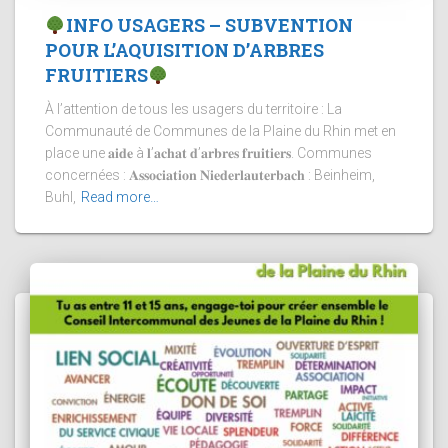
INFO USAGERS – SUBVENTION
POUR L’AQUISITION D’ARBRES
FRUITIERS
À l’attention de tous les usagers du territoire : La
Communauté de Communes de la Plaine du Rhin met en
place une 𝐚𝐢𝐝𝐞 à 𝐥’𝐚𝐜𝐡𝐚𝐭 𝐝’𝐚𝐫𝐛𝐫𝐞𝐬 𝐟𝐫𝐮𝐢𝐭𝐢𝐞𝐫𝐬. Communes
concernées : 𝐀𝐬𝐬𝐨𝐜𝐢𝐚𝐭𝐢𝐨𝐧 𝐍𝐢𝐞𝐝𝐞𝐫𝐥𝐚𝐮𝐭𝐞𝐫𝐛𝐚𝐜𝐡 : Beinheim,
Buhl,
Read more…