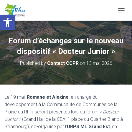
Ouvrir la barre d’outils
T
O
G
G
L
Forum d’échanges sur le nouveau
E
N
dispositif « Docteur Junior »
A
V
Published by
Contact CCPR
on
13 mai 2026
I
G
A
T
I
O
Le 19 mai,
Romane et Alexine
, en charge du
N
développement à la Communauté de Communes de la
Plaine du Rhin, seront présentes lors du forum
« Docteur
Junior »
(Grand Hall de la CEA, 1 place du Quartier Blanc à
Strasbourg), co-organisé par l’
URPS ML Grand Est
, en