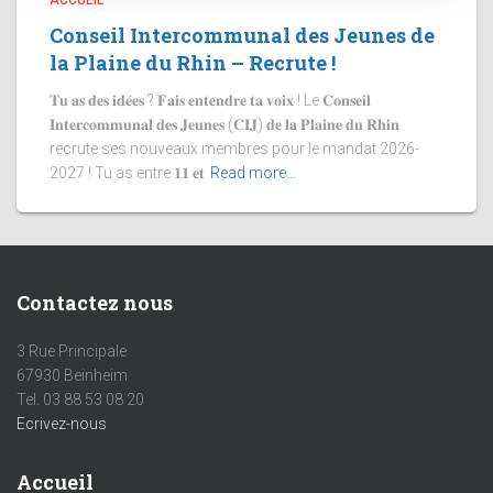
ACCUEIL
Conseil Intercommunal des Jeunes de
la Plaine du Rhin – Recrute !
𝐓𝐮 𝐚𝐬 𝐝𝐞𝐬 𝐢𝐝𝐞́𝐞𝐬 ? 𝐅𝐚𝐢𝐬 𝐞𝐧𝐭𝐞𝐧𝐝𝐫𝐞 𝐭𝐚 𝐯𝐨𝐢𝐱 ! Le 𝐂𝐨𝐧𝐬𝐞𝐢𝐥
𝐈𝐧𝐭𝐞𝐫𝐜𝐨𝐦𝐦𝐮𝐧𝐚𝐥 𝐝𝐞𝐬 𝐉𝐞𝐮𝐧𝐞𝐬 (𝐂𝐈𝐉) 𝐝𝐞 𝐥𝐚 𝐏𝐥𝐚𝐢𝐧𝐞 𝐝𝐮 𝐑𝐡𝐢𝐧
recrute ses nouveaux membres pour le mandat 2026-
2027 ! Tu as entre 𝟏𝟏 𝐞𝐭
Read more…
Contactez nous
3 Rue Principale
67930 Beinheim
Tel. 03 88 53 08 20
Ecrivez-nous
Accueil