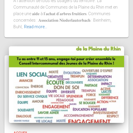
À l’attention de tous les usagers du territoire : La
Communauté de Communes de la Plaine du Rhin met en
place une 𝐚𝐢𝐝𝐞 à 𝐥’𝐚𝐜𝐡𝐚𝐭 𝐝’𝐚𝐫𝐛𝐫𝐞𝐬 𝐟𝐫𝐮𝐢𝐭𝐢𝐞𝐫𝐬. Communes
concernées : 𝐀𝐬𝐬𝐨𝐜𝐢𝐚𝐭𝐢𝐨𝐧 𝐍𝐢𝐞𝐝𝐞𝐫𝐥𝐚𝐮𝐭𝐞𝐫𝐛𝐚𝐜𝐡 : Beinheim,
Buhl,
Read more…