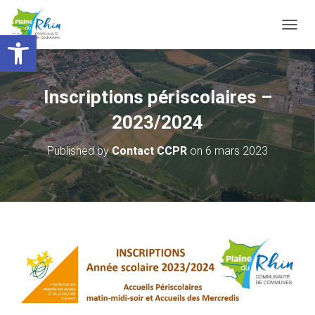
Ouvrir la barre d’outils
T
O
G
G
L
Inscriptions périscolaires –
E
N
2023/2024
A
V
Published by
Contact CCPR
on
6 mars 2023
I
G
A
T
I
O
N