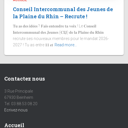
ACCUEIL
Conseil Intercommunal des Jeunes de
la Plaine du Rhin – Recrute !
𝐓𝐮 𝐚𝐬 𝐝𝐞𝐬 𝐢𝐝𝐞́𝐞𝐬 ? 𝐅𝐚𝐢𝐬 𝐞𝐧𝐭𝐞𝐧𝐝𝐫𝐞 𝐭𝐚 𝐯𝐨𝐢𝐱 ! Le 𝐂𝐨𝐧𝐬𝐞𝐢𝐥
𝐈𝐧𝐭𝐞𝐫𝐜𝐨𝐦𝐦𝐮𝐧𝐚𝐥 𝐝𝐞𝐬 𝐉𝐞𝐮𝐧𝐞𝐬 (𝐂𝐈𝐉) 𝐝𝐞 𝐥𝐚 𝐏𝐥𝐚𝐢𝐧𝐞 𝐝𝐮 𝐑𝐡𝐢𝐧
recrute ses nouveaux membres pour le mandat 2026-
2027 ! Tu as entre 𝟏𝟏 𝐞𝐭
Read more…
Contactez nous
3 Rue Principale
67930 Beinheim
Tel. 03 88 53 08 20
Ecrivez-nous
Accueil