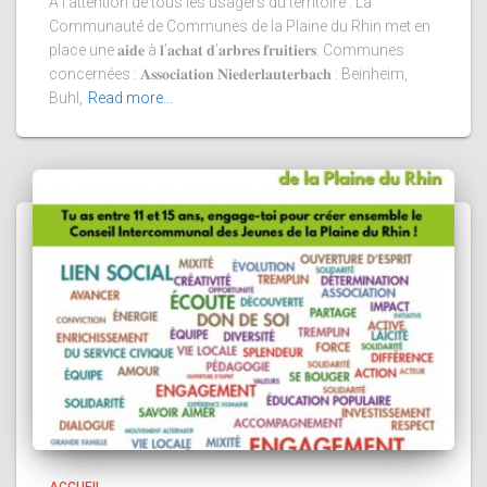
À l’attention de tous les usagers du territoire : La
Communauté de Communes de la Plaine du Rhin met en
place une 𝐚𝐢𝐝𝐞 à 𝐥’𝐚𝐜𝐡𝐚𝐭 𝐝’𝐚𝐫𝐛𝐫𝐞𝐬 𝐟𝐫𝐮𝐢𝐭𝐢𝐞𝐫𝐬. Communes
concernées : 𝐀𝐬𝐬𝐨𝐜𝐢𝐚𝐭𝐢𝐨𝐧 𝐍𝐢𝐞𝐝𝐞𝐫𝐥𝐚𝐮𝐭𝐞𝐫𝐛𝐚𝐜𝐡 : Beinheim,
Buhl,
Read more…