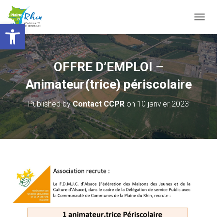
Ouvrir la barre d’outils
T
O
G
G
L
OFFRE D’EMPLOI –
E
N
Animateur(trice) périscolaire
A
V
Published by
Contact CCPR
on
10 janvier 2023
I
G
A
T
I
O
N