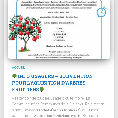
ACCUEIL
INFO USAGERS – SUBVENTION
POUR L’AQUISITION D’ARBRES
FRUITIERS
À l’attention de tous les usagers du territoire : La
Communauté de Communes de la Plaine du Rhin met en
place une 𝐚𝐢𝐝𝐞 à 𝐥’𝐚𝐜𝐡𝐚𝐭 𝐝’𝐚𝐫𝐛𝐫𝐞𝐬 𝐟𝐫𝐮𝐢𝐭𝐢𝐞𝐫𝐬. Communes
concernées : 𝐀𝐬𝐬𝐨𝐜𝐢𝐚𝐭𝐢𝐨𝐧 𝐍𝐢𝐞𝐝𝐞𝐫𝐥𝐚𝐮𝐭𝐞𝐫𝐛𝐚𝐜𝐡 : Beinheim,