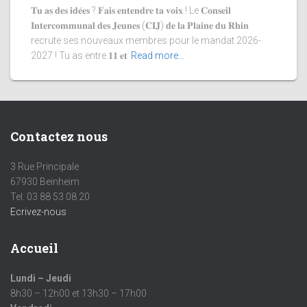
𝐓𝐮 𝐚𝐬 𝐝𝐞𝐬 𝐢𝐝𝐞́𝐞𝐬 ? 𝐅𝐚𝐢𝐬 𝐞𝐧𝐭𝐞𝐧𝐝𝐫𝐞 𝐭𝐚 𝐯𝐨𝐢𝐱 ! Le 𝐂𝐨𝐧𝐬𝐞𝐢𝐥
𝐈𝐧𝐭𝐞𝐫𝐜𝐨𝐦𝐦𝐮𝐧𝐚𝐥 𝐝𝐞𝐬 𝐉𝐞𝐮𝐧𝐞𝐬 (𝐂𝐈𝐉) 𝐝𝐞 𝐥𝐚 𝐏𝐥𝐚𝐢𝐧𝐞 𝐝𝐮 𝐑𝐡𝐢𝐧
recrute ses nouveaux membres pour le mandat 2026-
2027 ! Tu as entre 𝟏𝟏 𝐞𝐭
Read more…
Contactez nous
3 Rue Principale
67930 Beinheim
Tel. 03 88 53 08 20
Ecrivez-nous
Accueil
Lundi – Jeudi
8h30 – 12h00 et 13h30 – 17h00