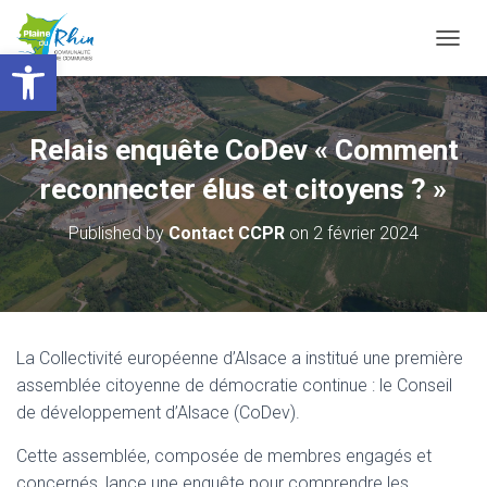
Ouvrir la barre d’outils
T
O
G
G
L
Relais enquête CoDev « Comment
E
N
reconnecter élus et citoyens ? »
A
V
Published by
Contact CCPR
on
2 février 2024
I
G
A
T
I
O
La Collectivité européenne d’Alsace a institué une première
N
assemblée citoyenne de démocratie continue : le Conseil
de développement d’Alsace (CoDev).
Cette assemblée, composée de membres engagés et
concernés, lance une enquête pour comprendre les