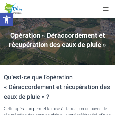
Ouvrir la barre d’outils
T
O
G
G
L
Opération « Déraccordement et
E
N
récupération des eaux de pluie »
A
V
I
G
A
T
Qu’est-ce que l’opération
I
O
« Déraccordement et récupération des
N
eaux de pluie » ?
Cette opération permet la mise à disposition de cuves de